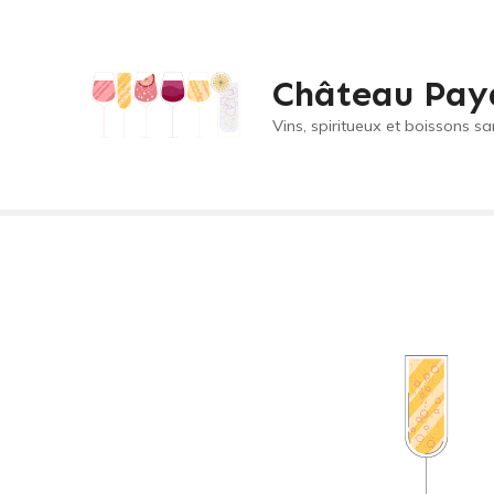
S
k
i
Château Pay
p
t
Vins, spiritueux et boissons sa
o
c
o
n
t
e
n
t