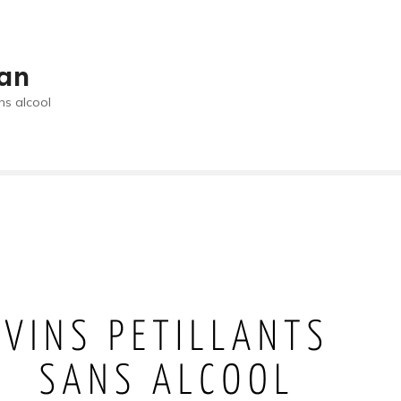
an
ns alcool