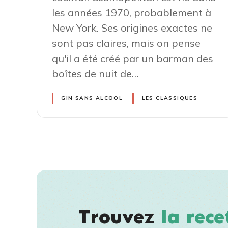
les années 1970, probablement à
New York. Ses origines exactes ne
sont pas claires, mais on pense
qu'il a été créé par un barman des
boîtes de nuit de…
GIN SANS ALCOOL
LES CLASSIQUES
N
a
v
Trouvez
la rece
i