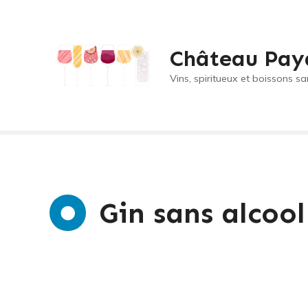
S
k
i
Château Pay
p
t
Vins, spiritueux et boissons sa
o
c
o
n
t
e
n
Gin sans alcool
t